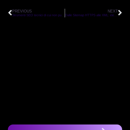
PREVIOUS
NEXT
Strumenti SEO tecnici di cui non puoi fare a meno: migliora le prestazioni del tuo sito web
Dalle Sitemap HTTPS alle XML: elementi essenziali della SEO tecnica