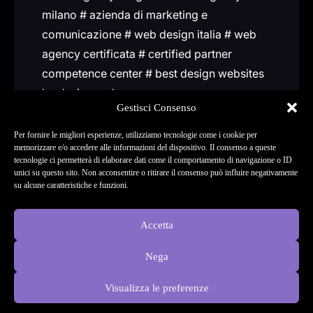
milano # azienda di marketing e
comunicazione # web design italia # web
agency certificata # certified partner
competence center # best design websites
by design rush
Gestisci Consenso
Per fornire le migliori esperienze, utilizziamo tecnologie come i cookie per
Designed by
Trep DigitalX
&
DigitalX Studio
memorizzare e/o accedere alle informazioni del dispositivo. Il consenso a queste
😉
tecnologie ci permetterà di elaborare dati come il comportamento di navigazione o ID
unici su questo sito. Non acconsentire o ritirare il consenso può influire negativamente
© 2026 Digitalx Studio S.r.l. - . All rights
su alcune caratteristiche e funzioni.
reserved.
Accetta
Nega
Visualizza le preferenze